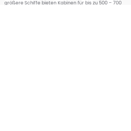
größere Schiffe bieten Kabinen für bis zu 500 – 700
Reiseteilnehmer. Mit kleineren Schiffen reisen Sie
gemütlicher, exklusiver und entspannter. Sie werden
durch eine aufmerksame Crew verwöhnt und
erleben das Meer und die einzigartige Natur aus der
unmittelbaren Nähe. Das Auschecken bei einem
Landgang ist auch schnell erledigt.
Beim Bau oder Rekonstruktion dieser Schiffe wird
einen besonderen Wert auf die Nachhaltigkeit und
Umweltfreundlichkeit gelegt.